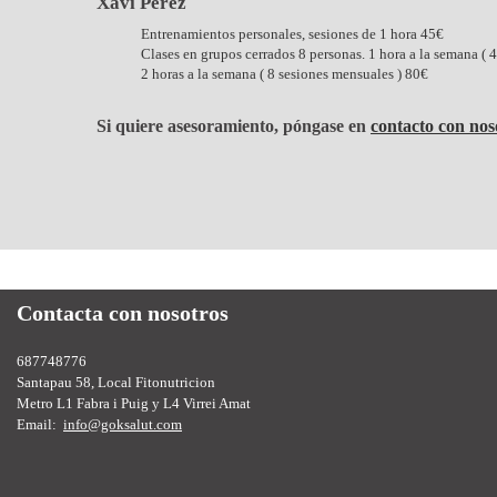
Xavi Pérez
Entrenamientos personales, sesiones de 1 hora 45€
Clases en grupos cerrados 8 personas. 1 hora a la semana ( 
2 horas a la semana ( 8 sesiones mensuales ) 80€
Si quiere asesoramiento, póngase en
contacto con nos
Contacta con nosotros
687748776
Santapau 58, Local Fitonutricion
Metro L1 Fabra i Puig y L4 Virrei Amat
Email:
info@goksalut.com