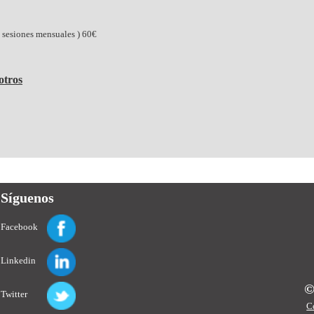
4 sesiones mensuales ) 60€
otros
Síguenos
Facebook
Linkedin
©
Twitter
C