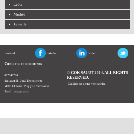
León
Madrid
Tenerife
Facebook
Linkedin
Twitter
Contacta con nosotros
© GOK SALUT 2014. ALL RIGHTS
687748776
RESERVED.
Santapau 58, Local Fitonutricion
Condiciones de uso y privacidad
Metro L1 Fabra i Puig y L4 Virrei Amat
Email:
info@goksalut.com