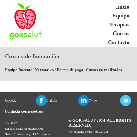
Inicio
Equipo
Terapias
Cursos
Contacto
Cursos de formación
Equipo Docente
Normativa / Forma de pago
Cursos ya realizados
Facebook
Linkedin
Twitter
Contacta con nosotros
© GOK SALUT 2014. ALL RIGHTS
687748776
RESERVED.
Santapau 58, Local Fitonutricion
Condiciones de uso y privacidad
Metro L1 Fabra i Puig y L4 Virrei Amat